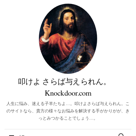
叩けよ さらば与えられん。
Knockdoor.com
人生に悩み、迷える子羊たちよ…。叩けよさらば与えられん。こ
のサイトなら、貴方の様々なお悩みを解決する手がかりがが、き
っとみつかることでしょう…。
検索: