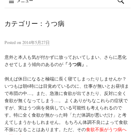
メニュー
コンテンツへスキップ
カテゴリー：うつ病
Posted on
2014年5月27日
意外と本人も気が付かずに放っておいてしまい、さらに悪化
「うつ病」
させてしまう傾向のあるのが
。
例えば
休日になると極端に長く寝てしまったりしませんか？
いつもは朝6時には目覚めているのに、仕事が無いとお昼頃ま
で布団の中…。また、
急激に食欲が出てきたり、反対に全く
食欲が無くなってしまう…。
よくありがちなこれらの症状で
すが、実はうつ病を発病している可能性も考えられるので
す。特に全く食欲が無かった時「ただ体調が悪いだけ」と考
えてしまうかもしれません。 もちろん体調不良によって食欲
不振になることはあります。ただ、その
食欲不振がうつ病へ