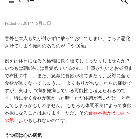
メニュー
コンテンツへスキップ
Posted on
2014年5月27日
意外と本人も気が付かずに放っておいてしまい、さらに悪化
「うつ病」
させてしまう傾向のあるのが
。
例えば
休日になると極端に長く寝てしまったりしませんか？
いつもは朝6時には目覚めているのに、仕事が無いとお昼頃ま
で布団の中…。また、
急激に食欲が出てきたり、反対に全く
食欲が無くなってしまう…。
よくありがちなこれらの症状で
すが、実はうつ病を発病している可能性も考えられるので
す。特に全く食欲が無かった時「ただ体調が悪いだけ」と考
えてしまうかもしれません。 もちろん体調不良によって食欲
不振になることはあります。ただ、その
食欲不振がうつ病へ
の第一歩
かもしれないのです。
うつ病は心の病気