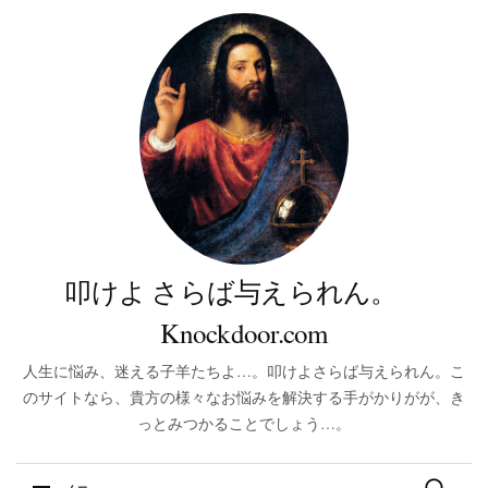
叩けよ さらば与えられん。
Knockdoor.com
人生に悩み、迷える子羊たちよ…。叩けよさらば与えられん。こ
のサイトなら、貴方の様々なお悩みを解決する手がかりがが、き
っとみつかることでしょう…。
検索: